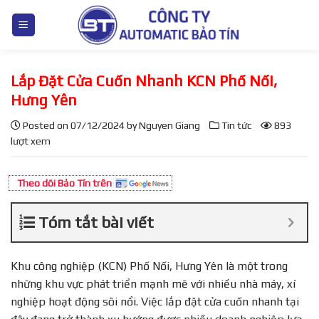
S
k
i
p
Lắp Đặt Cửa Cuốn Nhanh KCN Phố Nối,
t
o
Hưng Yên
c
Posted on
07/12/2024
by
Nguyen Giang
Tin tức
893
o
lượt xem
n
t
Theo dõi Bảo Tín trên
e
n
Tóm tắt bài viết
t
Khu công nghiệp (KCN) Phố Nối, Hưng Yên là một trong
những khu vực phát triển mạnh mẽ với nhiều nhà máy, xí
nghiệp hoạt động sôi nổi. Việc lắp đặt cửa cuốn nhanh tại