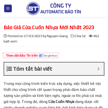
S
k
i
p
Báo Giá Cửa Cuốn Nhựa Mới Nhất 2023
t
o
Posted on
27/03/2023
by
Nguyen Giang
Chia Sẻ
462
c
lượt xem
o
n
Theo dõi Bảo Tín trên
t
e
Tóm tắt bài viết
n
t
Trong mọi công trình kiến trúc xây dựng, việc thiết kế nội
thất cho công trình rất quan trọng phải đảm bảo chất
lượng sản phẩm và tính tiện nghi, ngoài ra thì phải có mức
giá hợp lý. Trong đó, dòng
Cửa Cuốn Nhựa
đang được rất
nhiều doanh nghiệp quan tâm tới, bởi tính tiện dụng và độ