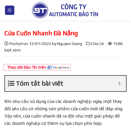
S
k
i
p
Cửa Cuốn Nhanh Đà Nẵng
t
o
Posted on
12/01/2022
by
Nguyen Giang
Chia Sẻ
1588
c
lượt xem
o
n
Theo dõi Bảo Tín trên
t
e
Tóm tắt bài viết
n
t
Khi nhu cầu sử dụng của các doanh nghiệp ngày một thay
đổi yêu cầu có những sản phẩm cửa cuốn mới để đáp ứng.
Vậy nên, cửa cuốn nhanh đã ra đời như một giải pháp để
các doanh nghiệp có thêm sự lựa chọn phù hợp.