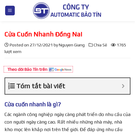
S
k
i
p
Cửa Cuốn Nhanh Đồng Nai
t
o
Posted on
27/12/2021
by
Nguyen Giang
Chia Sẻ
1765
c
lượt xem
o
n
Theo dõi Bảo Tín trên
t
e
Tóm tắt bài viết
n
t
Cửa cuốn nhanh là gì?
Các ngành công nghiệp ngày càng phát triển do nhu cầu của
con người ngày càng cao. Rất nhiều những nhà máy, nhà
kho mọc lên khắp nơi trên thế giới. Để đáp ứng nhu cầu