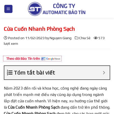
S
k
i
p
Cửa Cuốn Nhanh Phòng Sạch
t
o
Posted on
11/02/2023
by
Nguyen Giang
Chia Sẻ
573
c
lượt xem
o
n
Theo dõi Bảo Tín trên
t
e
Tóm tắt bài viết
n
t
Năm 2023 đến rồi và khoa học, công nghệ đang ngày càng
phát triển mạnh mẽ điều này cũng áp dụng trong ngành
lắp đặt cửa cuốn nhanh. Vì hiện nay, xu hướng của thế giới
là
Cửa Cuốn Nhanh Phòng Sạch
đang dần trở lên phổ thông.
Cửa Cuốn Nhanh Phòng Sạch
đem tới, cho các bạn một giải