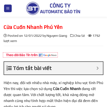
S
k
i
p
Cửa Cuốn Nhanh Phú Yên
t
o
Posted on
12/01/2022
by
Nguyen Giang
Chia Sẻ
1792
c
lượt xem
o
n
Theo dõi Bảo Tín trên
t
e
Tóm tắt bài viết
n
t
Hiện nay, đối với nhiều nhà máy, xí nghiệp khu vực tỉnh Phú
Yên thì việc lựa chọn sử dụng
Cửa Cuốn Nhanh
đang rất
được quan tâm. Với chất lượng tốt, khả năng đóng mở
nhanh cũng như tính hợp mắt thần hiện đại đã đem đến
nhiều lợi ích cho người sử dụng.