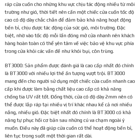
ráp cửa cuốn cho những khu vực chịu tác động nhiều từ môi
trường như gió, thời tiết nên cần một chiếc cửa cuốn tốc độ
cao có độ dày chắc chắn để đảm bảo khả năng hoạt động
bền bỉ, chịu được tác động của sức gió, môi trường. Đặc
biệt, nhờ vào tốc độ mỗi lần đóng mở cửa nhanh nên khách
hàng hoàn toàn có thể yên tâm về việc bảo vệ khu vực phía
trong cửa khỏi các vấn đề như khói bụi, côn trùng.
BT3000: Sản phẩm được đánh giá là cao cấp nhất đó chính
là BT3000 với nhiều lợi thế ấn tượng vượt trội. BT3000
mang đến cho người sử dụng một chiếc cửa cuốn nhanh cao
cấp khi được làm bằng chất liệu cao cấp có khả năng
chống tia UV rất tốt. Đồng thời, cửa có độ dày 2mm nên có
thể được lắp ráp tại nhiều vị trí khác nhau kể cả nơi nhiều
nắng, nhiều gió. Đặc biệt nhất đó chính là BT3000 có khả
năng tự phục hồi cơ bản sau những cú va chạm ngoài ý
muốn. Điều này đã giúp cửa cuốn có thể hoạt động bền bỉ,
liên tục trong suốt một thời gian rất dài.