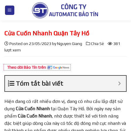
S
k
i
p
Cửa Cuốn Nhanh Quận Tây Hồ
t
o
Posted on
23/05/2023
by
Nguyen Giang
Chia Sẻ
381
c
lượt xem
o
n
Theo dõi Bảo Tín trên
t
e
Tóm tắt bài viết
n
t
Hiện đang có rất nhiều đơn vị, đang có nhu cầu lắp đặt sử
dụng
Cửa Cuốn Nhanh
tại Quận Tây Hồ. Bởi ngày nay sản
phẩm
Cửa Cuốn Nhanh
, nhờ được thiết kế với tính năng
đặc biệt giúp dòng cửa này có tốc độ đóng mở cực nhanh và
trở thành sản phẩm được nhiều doanh nghiệp lựa chọn. Sử