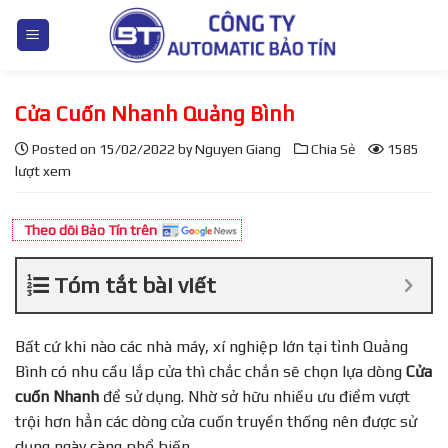
S
k
i
p
Cửa Cuốn Nhanh Quảng Bình
t
o
Posted on
15/02/2022
by
Nguyen Giang
Chia Sẻ
1585
c
lượt xem
o
n
Theo dõi Bảo Tín trên
t
e
Tóm tắt bài viết
n
t
Bất cứ khi nào các nhà máy, xí nghiệp lớn tại tỉnh Quảng
Bình có nhu cầu lắp cửa thì chắc chắn sẽ chọn lựa dòng
Cửa
cuốn Nhanh
để sử dụng. Nhờ sở hữu nhiều ưu điểm vượt
trội hơn hẳn các dòng cửa cuốn truyền thống nên được sử
dụng ngày càng phổ biến.