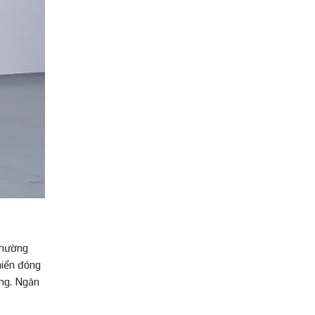
thường
hiển đóng
ụng. Ngăn