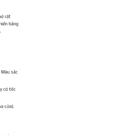
mở rất
hiển bằng
.
. Màu sắc
y có tốc
a cửa).