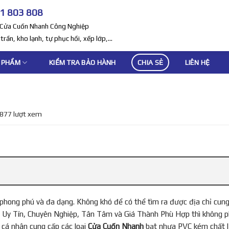
1 803 808
t Cửa Cuốn Nhanh Công Nghiệp
rần, kho lạnh, tự phục hồi, xếp lớp,...
 PHẨM
KIỂM TRA BẢO HÀNH
CHIA SẺ
LIÊN HỆ
877 lượt xem
hong phú và đa dạng. Không khó để có thể tìm ra được địa chỉ cun
 Uy Tín, Chuyên Nghiệp, Tân Tâm và Giá Thành Phù Hợp thì không ph
 cá nhân cung cấp các loại
Cửa Cuốn Nhanh
bạt nhựa PVC kém chất l