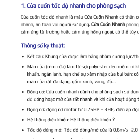
1. Cửa cuốn tốc độ nhanh cho phòng sạch
Cửa cuốn tốc độ nhanh là mẫu
Cửa Cuốn Nhanh
có thân c
nhanh, an toàn với người sử dụng.
Cửa Cuốn Nhanh
phòng 
cảm ứng từ trường hoặc cảm ứng hồng ngoại, có thể tùy c
Thông số kỹ thuật:
Kết cấu: Khung cửa được làm bằng nhôm cường lực/thép 
Màn cửa (rèm cửa) làm từ sợi polyester dẻo mềm có 
khuẩn, ngăn lạnh, hạn chế sự xâm nhập của bụi bẩn; cô
màn cửa rất đa dạng, gồm xanh, vàng, đỏ…
Động cơ: Cửa cuốn nhanh dành cho phòng sạch sử dụng m
độ đóng hoặc mở cửa rất nhanh và khi cửa hoạt động thì
Động cơ: động cơ motor từ 0.75HP – 3HP, điện áp độn
Hệ thống điều khiển: Hệ thống điều khiển Ý
Tốc độ đóng mở: Tốc độ đóng/mở cửa là 0.8m/s -2.0