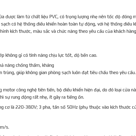
ửa được làm từ chất liệu PVC, có trọng lượng nhẹ nên tốc độ đóng 
sạch có hệ thống điều khiển hoàn toàn tự động, với hệ thống điều k
hỉnh kích thước, màu sắc và chức năng theo yêu cầu của khách hàng
không gỉ có tính năng chịu lực tốt, độ bền cao.
khả năng chống thấm, kháng
n trùng, giúp không gian phòng sạch luôn đạt tiêu chấu theo yêu cầu
otor công nghệ tiên tiến, bộ điều khiển hiện đại, do đó loại cửa nà
 sự rung động rất nhẹ, ít gây ra tiếng ồn.
g cơ là 220-380V; 3 pha, tần số 50Hz (phụ thuộc vào kích thước củ
 m/s.