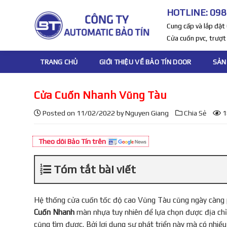
S
HOTLINE: 098
k
Cung cấp và lắp đặ
i
Cửa cuốn pvc, trượt t
p
t
TRANG CHỦ
GIỚI THIỆU VỀ BẢO TÍN DOOR
SẢN
o
c
o
Cửa Cuốn Nhanh Vũng Tàu
n
Posted on
11/02/2022
by
Nguyen Giang
Chia Sẻ
1
t
e
n
Theo dõi Bảo Tín trên
t
Tóm tắt bài viết
Hệ thống cửa cuốn tốc độ cao Vũng Tàu cũng ngày càng p
Cuốn Nhanh
màn nhựa tuy nhiên để lựa chọn được địa chỉ
cũng tìm được. Bởi lợi dụng sự phát triển này mà có nhiều