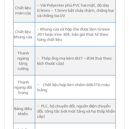
– Vải Polyester phủ PVC hai mặt, độ dày
Chất liệu
0.9mm ~ 1.5mm bắt cháy chậm, chống bụi
màn cửa
và chống tia UV
– Khung cửa và hộp che được làm từ inox
Chất liệu
201 hoặc inox 304, báo giá thực tế theo
khung cửa
từng chất liệu
Thanh
ngang
– Thép ống mạ kẽm Ø27 ~ Ø34 (tuỳ theo
tăng
kích thước cửa)
cường
Thanh
– Chất liệu hợp kim nhôm 6063T6 màu
ngang đối
trắng
trọng
– PLC, bộ chuyển đổi, nguồn điện chuyển
Bảng điều
đổi, công tắc (với mức tăng và hạ thấp khẩn
khiển
cấp)