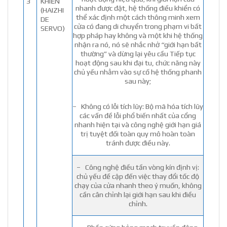
3
KHIỂN
nhanh được đặt, hệ thống điều khiển có
(HAIZHI
thể xác định một cách thông minh xem
DE
cửa có đang di chuyển trong phạm vi bất
SERVO)
hợp pháp hay không và một khi hệ thống
nhận ra nó, nó sẽ nhắc nhở “giới hạn bất
thường” và dừng lại yêu cầu Tiếp tục
hoạt động sau khi đại tu, chức năng này
chủ yếu nhằm vào sự cố hệ thống phanh
sau này;
– Không có lỗi tích lũy: Bộ mã hóa tích lũy
các vấn đề lỗi phổ biến nhất của cổng
nhanh hiện tại và công nghệ giới hạn giá
trị tuyệt đối toàn quy mô hoàn toàn
tránh được điều này.
– Công nghệ điều tần vòng kín định vị:
chủ yếu đề cập đến việc thay đổi tốc độ
chạy của cửa nhanh theo ý muốn, không
cần cân chỉnh lại giới hạn sau khi điều
chỉnh.