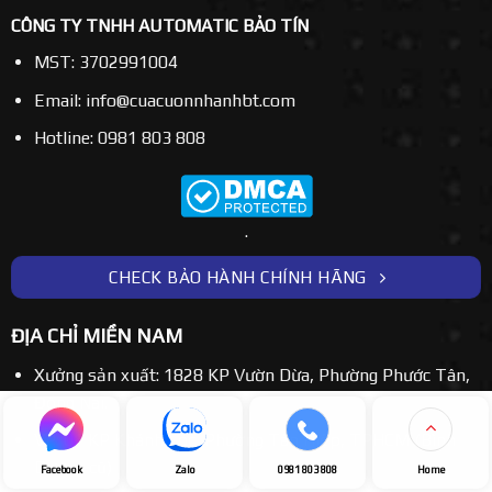
CÔNG TY TNHH AUTOMATIC BẢO TÍN
MST: 3702991004
Email: info@cuacuonnhanhbt.com
Hotline: 0981 803 808
.
CHECK BẢO HÀNH CHÍNH HÃNG
ĐỊA CHỈ MIỀN NAM
Xưởng sản xuất: 1828 KP Vườn Dừa, Phường Phước Tân,
Đồng Nai.
VP: 01 KP Khánh Lộc, Phường Tân Hiệp, TPHCM (Bình
Dương cũ)
Facebook
Zalo
0981 803 808
Home