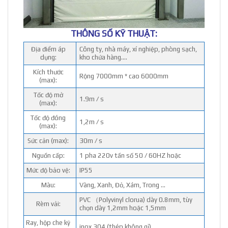
THÔNG SỐ KỸ THUẬT:
Địa điểm áp
Công ty, nhà máy, xí nghiệp, phòng sạch,
dụng:
kho chứa hàng….
Kích thước
Rộng 7000mm * cao 6000mm
(max):
Tốc độ mở
1.9m / s
(max):
Tốc độ đóng
1,2m / s
(max):
Sức cản (max):
30m / s
Nguồn cấp:
1 pha 220v tần số 50 / 60HZ hoặc
Mức độ bảo vệ:
IP55
Màu:
Vàng, Xanh, Đỏ, Xám, Trong …
PVC （Polyvinyl clorua) dày 0.8mm, tùy
Rèm vải:
chọn dày 1,2mm hoặc 1,5mm
Ray, hộp che kỹ
inox 304 (thép không gỉ)