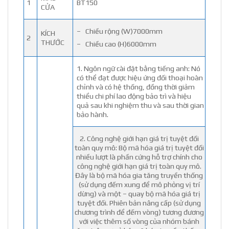
1
BT150
CỬA
– Chiều rộng (W)7000mm
KÍCH
2
THƯỚC
– Chiều cao (H)6000mm
1. Ngôn ngữ cài đặt bằng tiếng anh: Nó
có thể đạt được hiệu ứng đối thoại hoàn
chỉnh và có hệ thống, đồng thời giảm
thiểu chi phí lao động bảo trì và hiệu
quả sau khi nghiệm thu và sau thời gian
bảo hành.
2. Công nghệ giới hạn giá trị tuyệt đối
toàn quy mô: Bộ mã hóa giá trị tuyệt đối
nhiều lượt là phần cứng hỗ trợ chính cho
công nghệ giới hạn giá trị toàn quy mô.
Đây là bộ mã hóa gia tăng truyền thống
(sử dụng đếm xung để mô phỏng vị trí
dừng) và một – quay bộ mã hóa giá trị
tuyệt đối. Phiên bản nâng cấp (sử dụng
chương trình để đếm vòng) tương đương
với việc thêm số vòng của nhóm bánh