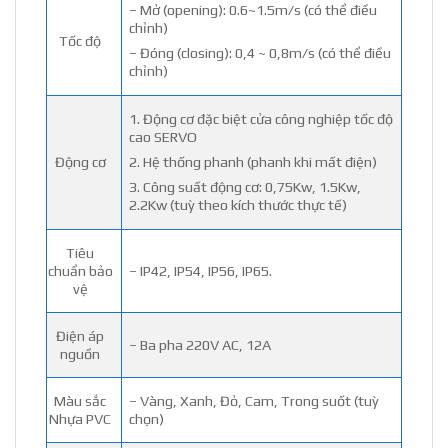
– Mở (opening): 0.6~1.5m/s (có thể điều
chỉnh)
Tốc độ
– Đóng (closing): 0,4 ~ 0,8m/s (có thể điều
chỉnh)
1. Động cơ đặc biệt cửa công nghiệp tốc độ
cao SERVO
Động cơ
2. Hệ thống phanh (phanh khi mất điện)
3. Công suất động cơ: 0,75Kw, 1.5Kw,
2.2Kw (tuỳ theo kích thước thực tế)
Tiêu
chuẩn bảo
– IP42, IP54, IP56, IP65.
vệ
Điện áp
– Ba pha 220V AC, 12A
nguồn
Màu sắc
– Vàng, Xanh, Đỏ, Cam, Trong suốt (tuỳ
Nhựa PVC
chọn)