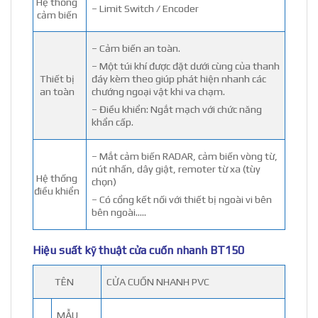
Hệ thống
– Limit Switch / Encoder
cảm biến
– Cảm biến an toàn.
– Một túi khí được đặt dưới cùng của thanh
Thiết bị
đáy kèm theo giúp phát hiện nhanh các
an toàn
chướng ngoại vật khi va chạm.
– Điều khiển: Ngắt mạch với chức năng
khẩn cấp.
– Mắt cảm biến RADAR, cảm biến vòng từ,
nút nhấn, dây giật, remoter từ xa (tùy
Hệ thống
chọn)
điều khiển
– Có cổng kết nối với thiết bị ngoài vi bên
bên ngoài…..
Hiệu suất kỹ thuật cửa cuốn nhanh BT150
TÊN
CỬA CUỐN NHANH PVC
MẪU