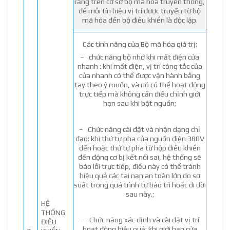
răng trên cơ sở bộ mã hóa truyền thống,
để mỗi tín hiệu vị trí được truyền từ bộ
mã hóa đến bộ điều khiển là độc lập.
Các tính năng của Bộ mã hóa giá trị:
– chức năng bộ nhớ khi mất điện cửa
nhanh : khi mất điện, vị trí công tắc của
cửa nhanh có thể được vận hành bằng
tay theo ý muốn, và nó có thể hoạt động
trực tiếp mà không cần điều chỉnh giới
hạn sau khi bật nguồn;
– Chức năng cài đặt và nhận dạng chỉ
đạo: khi thứ tự pha của nguồn điện 380V
đến hoặc thứ tự pha từ hộp điều khiển
đến động cơ bị kết nối sai, hệ thống sẽ
báo lỗi trực tiếp, điều này có thể tránh
hiệu quả các tai nạn an toàn lớn do sơ
suất trong quá trình tự bảo trì hoặc di dời
sau này.;
HỆ
THỐNG
– Chức năng xác định và cài đặt vị trí
ĐIỀU
hoạt động hiệu quả; khi giới hạn cửa