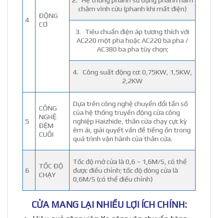
2. Hệ thống phanh sử dụng phanh nam
châm vĩnh cửu (phanh khi mất điện)
ĐỘNG
4
CƠ
3. Tiêu chuẩn điện áp tương thích với
AC220 một pha hoặc AC220 ba pha /
AC380 ba pha tùy chọn;
4. Công suất động cơ: 0,75KW, 1,5KW,
2,2KW
Dựa trên công nghệ chuyển đổi tần số
CÔNG
của hệ thống truyền động cửa công
NGHỆ
5
nghiệp Haizhide, thân cửa chạy cực kỳ
ĐỆM
êm ái, giải quyết vấn đề tiếng ồn trong
CUỐI
quá trình vận hành của thân cửa.
Tốc độ mở cửa là 0,6 ~ 1,6M/S, có thể
TỐC ĐỘ
6
được điều chỉnh; tốc độ đóng cửa là
CHẠY
0,6M/S (có thể điều chỉnh)
CỬA MANG LẠI NHIỀU LỢI ÍCH CHÍNH: