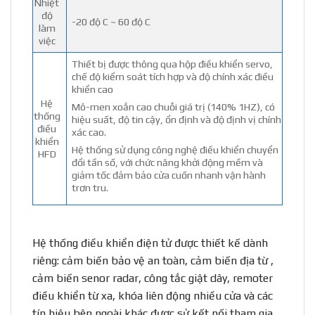
Nhiệt
độ
-20 độ C ~ 60 độ C
làm
việc
Thiết bị được thông qua hộp điều khiển servo,
chế độ kiểm soát tích hợp và độ chính xác điều
khiển cao
Hệ
Mô-men xoắn cao chuỗi giá trị (140% 1HZ), có
thống
hiệu suất, độ tin cậy, ổn định và độ định vị chính
điều
xác cao.
khiển
Hệ thống sử dụng công nghệ điều khiển chuyển
HFD
đổi tần số, với chức năng khởi động mềm và
giảm tốc đảm bảo cửa cuốn nhanh vận hành
trơn tru.
Hệ thống điều khiển điện tử được thiết kế dành
riêng: cảm biến bảo vệ an toàn, cảm biến địa từ ,
cảm biến senor radar, công tắc giật dây, remoter
điều khiển từ xa, khóa liên động nhiều cửa và các
tín hiệu bên ngoài khác được sử kết nối tham gia