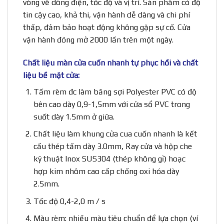
vòng về dòng điện, tốc độ và vị trí. Sản phẩm có độ
tin cậy cao, khả thi, vận hành dễ dàng và chi phí
thấp, đảm bảo hoạt động không gặp sự cố. Cửa
vận hành đóng mở 2000 lần trên một ngày.
Chất liệu màn cửa cuốn nhanh tự phục hồi và chất
liệu bề mặt cửa:
Tấm rèm đc làm băng sợi Polyester PVC có độ
bên cao dày 0,9-1,5mm với cửa sổ PVC trong
suốt dày 1.5mm ở giữa.
Chất liệu làm khung cửa cua cuốn nhanh là kết
cấu thép tấm dày 3.0mm, Ray cửa và hộp che
kỹ thuật Inox SUS304 (thép không gỉ) hoạc
hợp kim nhôm cao cấp chống oxi hóa dày
2.5mm.
Tốc độ 0,4-2,0 m / s
Màu rèm: nhiều màu tiêu chuẩn để lựa chọn (ví