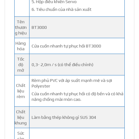
5. Hộp điều khiển Servo
6. Tiêu chuẩn của nhà sản xuất
Tên
thươn
BT3000
g hiệu
Hàng
Cửa cuốn nhanh tự phục hồi BT3000
hóa
Tốc
độ
0,3- 2,0m / s (có thể điều chỉnh)
mở
Rèm phủ PVC với áp suất mạnh mẽ và sợi
Chất
Polyester
liệu
Cửa cuốn nhanh tự phục hồi có độ bền và có khả
rèm
năng chống mài mòn cao.
Chất
liệu
Làm bằng thép không gỉ SUS 304
khung
Sức
cản