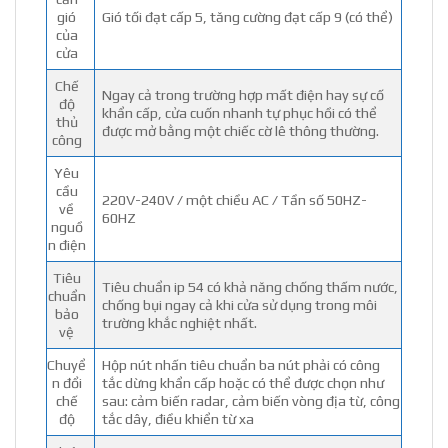
gió
Gió tối đạt cấp 5, tăng cường đạt cấp 9 (có thể)
của
cửa
Chế
Ngay cả trong trường hợp mất điện hay sự cố
độ
khẩn cấp, cửa cuốn nhanh tự phục hồi có thể
thủ
được mở bằng một chiếc cờ lê thông thường.
công
Yêu
cầu
220V-240V / một chiều AC / Tần số 50HZ-
về
60HZ
nguồ
n điện
Tiêu
Tiêu chuẩn ip 54 có khả năng chống thấm nước,
chuẩn
chống bụi ngay cả khi cửa sử dụng trong môi
bảo
trường khắc nghiệt nhất.
vệ
Chuyể
Hộp nút nhấn tiêu chuẩn ba nút phải có công
n đổi
tắc dừng khẩn cấp hoặc có thể được chọn như
chế
sau: cảm biến radar, cảm biến vòng địa từ, công
độ
tắc dây, điều khiển từ xa